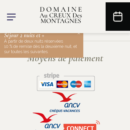
×
Séjour 2 nuits et +
À partir de deux nuits réservées
10 % de remise dès la deuxième nuit, et
sur toutes les suivantes.
Moyens de paiement