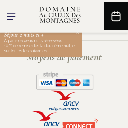
×
Séjour 2 nuits et +
À partir de deux nuits réservées
10 % de remise dès la deuxième nuit, et
sur toutes les suivantes.
Moyens de paiement