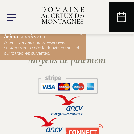
×
Séjour 2 nuits et +
À partir de deux nuits réservées
10 % de remise dès la deuxième nuit, et
sur toutes les suivantes.
Moyens de paiement