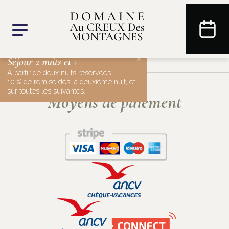
×
Séjour 2 nuits et +
À partir de deux nuits réservées
10 % de remise dès la deuxième nuit, et
sur toutes les suivantes.
Moyens de paiement