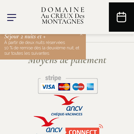
×
Séjour 2 nuits et +
À partir de deux nuits réservées
10 % de remise dès la deuxième nuit, et
sur toutes les suivantes.
Moyens de paiement