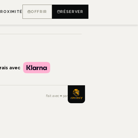
PROXIMITÉ
OFFRIR
RÉSERVER
TAGNES.COM
rais avec
Fait avec
♥
par