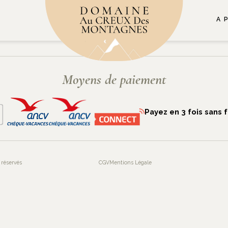
A 
ACT
0671295218
CONTACT@AU-CREUX-DES-MON
Moyens de paiement
Payez en 3 fois sans f
 réservés
CGV
Mentions Légale