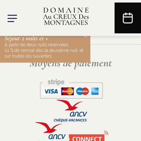
×
Séjour 2 nuits et +
À partir de deux nuits réservées
10 % de remise dès la deuxième nuit, et
sur toutes les suivantes.
Moyens de paiement