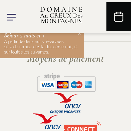
×
Séjour 2 nuits et +
À partir de deux nuits réservées
10 % de remise dès la deuxième nuit, et
sur toutes les suivantes.
Moyens de paiement