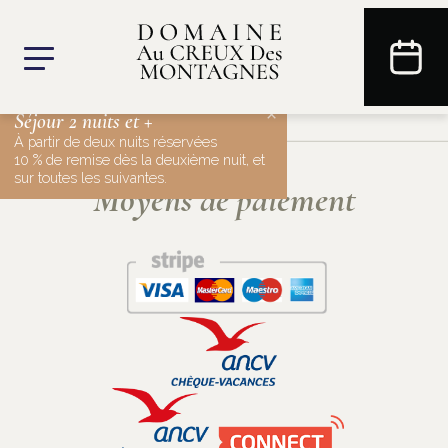
×
Séjour 2 nuits et +
À partir de deux nuits réservées
10 % de remise dès la deuxième nuit, et
sur toutes les suivantes.
Moyens de paiement