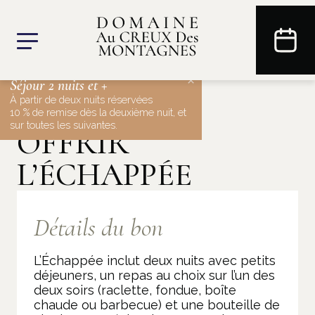
×
Séjour 2 nuits et +
À partir de deux nuits réservées
10 % de remise dès la deuxième nuit, et
sur toutes les suivantes.
OFFRIR
L’ÉCHAPPÉE
Détails du bon
L’Échappée inclut deux nuits avec petits
déjeuners, un repas au choix sur l’un des
deux soirs (raclette, fondue, boîte
chaude ou barbecue) et une bouteille de