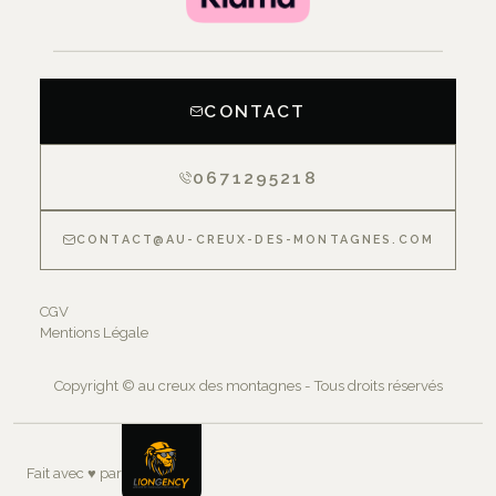
CONTACT
0671295218
CONTACT@AU-CREUX-DES-MONTAGNES.COM
CGV
Mentions Légale
Copyright © au creux des montagnes - Tous droits réservés
Fait avec
♥
par