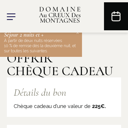
×
Séjour 2 nuits et +
À partir de deux nuits réservées
10 % de remise dès la deuxième nuit, et
sur toutes les suivantes.
OFFRIR
CHÈQUE CADEAU
Détails du bon
Chèque cadeau d'une valeur de
225€.